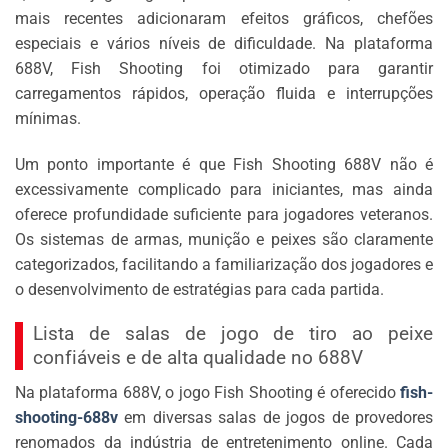
mais recentes adicionaram efeitos gráficos, chefões
especiais e vários níveis de dificuldade. Na plataforma
688V, Fish Shooting foi otimizado para garantir
carregamentos rápidos, operação fluida e interrupções
mínimas.
Um ponto importante é que Fish Shooting 688V não é
excessivamente complicado para iniciantes, mas ainda
oferece profundidade suficiente para jogadores veteranos.
Os sistemas de armas, munição e peixes são claramente
categorizados, facilitando a familiarização dos jogadores e
o desenvolvimento de estratégias para cada partida.
Lista de salas de jogo de tiro ao peixe
confiáveis ​​e de alta qualidade no 688V
Na plataforma 688V, o jogo Fish Shooting é oferecido
fish-
shooting-688v
em diversas salas de jogos de provedores
renomados da indústria de entretenimento online. Cada