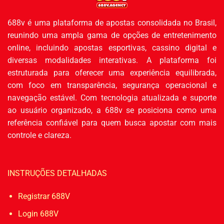
688v
é uma plataforma de apostas consolidada no Brasil,
reunindo uma ampla gama de opções de entretenimento
online, incluindo apostas esportivas, cassino digital e
diversas modalidades interativas. A plataforma foi
estruturada para oferecer uma experiência equilibrada,
com foco em transparência, segurança operacional e
navegação estável. Com tecnologia atualizada e suporte
ao usuário organizado, a 688v se posiciona como uma
referência confiável para quem busca apostar com mais
controle e clareza.
INSTRUÇÕES DETALHADAS
Registrar 688V
Login 688V