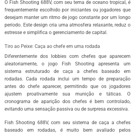
O Fish Shooting 688V, com seu tema de oceano tropical, é
frequentemente escolhido por iniciantes ou jogadores que
desejam manter um ritmo de jogo constante por um longo
período. Este design cria uma atmosfera relaxante, reduz o
estresse e simplifica o gerenciamento de capital.
Tiro ao Peixe: Caça ao chefe em uma rodada
Diferentemente dos lobbies com chefes que aparecem
aleatoriamente, o jogo Fish Shooting apresenta um
sistema estruturado de caça a chefes baseado em
rodadas. Cada rodada inclui um tempo de preparação
antes do chefe aparecer, permitindo que os jogadores
ajustem proativamente sua munição e táticas. O
cronograma de aparição dos chefes é bem controlado,
evitando uma sensação passiva ou de surpresa excessiva.
Fish Shooting 688V, com seu sistema de caça a chefes
baseado em rodadas, é muito bem avaliado pelos