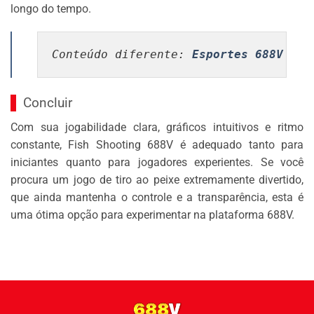
longo do tempo.
Conteúdo diferente
: 
Esportes 688V
 - P
Concluir
Com sua jogabilidade clara, gráficos intuitivos e ritmo
constante, Fish Shooting 688V é adequado tanto para
iniciantes quanto para jogadores experientes. Se você
procura um jogo de tiro ao peixe extremamente divertido,
que ainda mantenha o controle e a transparência, esta é
uma ótima opção para experimentar na plataforma 688V.