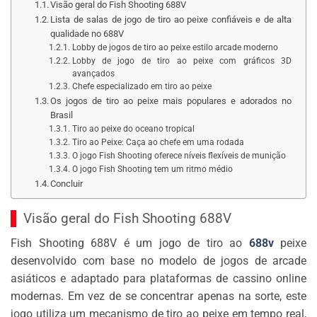
Visão geral do Fish Shooting 688V
Lista de salas de jogo de tiro ao peixe confiáveis ​​e de alta
qualidade no 688V
Lobby de jogos de tiro ao peixe estilo arcade moderno
Lobby de jogo de tiro ao peixe com gráficos 3D
avançados
Chefe especializado em tiro ao peixe
Os jogos de tiro ao peixe mais populares e adorados no
Brasil
Tiro ao peixe do oceano tropical
Tiro ao Peixe: Caça ao chefe em uma rodada
O jogo Fish Shooting oferece níveis flexíveis de munição
O jogo Fish Shooting tem um ritmo médio
Concluir
Visão geral do Fish Shooting 688V
Fish Shooting 688V é um jogo de tiro ao
688v
peixe
desenvolvido com base no modelo de jogos de arcade
asiáticos e adaptado para plataformas de cassino online
modernas. Em vez de se concentrar apenas na sorte, este
jogo utiliza um mecanismo de tiro ao peixe em tempo real,