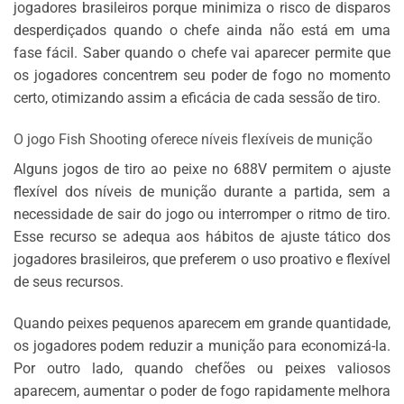
jogadores brasileiros porque minimiza o risco de disparos
desperdiçados quando o chefe ainda não está em uma
fase fácil. Saber quando o chefe vai aparecer permite que
os jogadores concentrem seu poder de fogo no momento
certo, otimizando assim a eficácia de cada sessão de tiro.
O jogo Fish Shooting oferece níveis flexíveis de munição
Alguns jogos de tiro ao peixe no 688V permitem o ajuste
flexível dos níveis de munição durante a partida, sem a
necessidade de sair do jogo ou interromper o ritmo de tiro.
Esse recurso se adequa aos hábitos de ajuste tático dos
jogadores brasileiros, que preferem o uso proativo e flexível
de seus recursos.
Quando peixes pequenos aparecem em grande quantidade,
os jogadores podem reduzir a munição para economizá-la.
Por outro lado, quando chefões ou peixes valiosos
aparecem, aumentar o poder de fogo rapidamente melhora