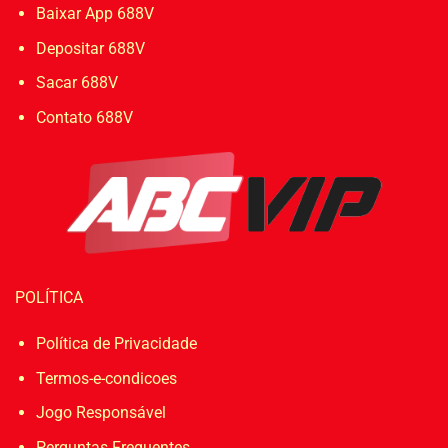
Baixar App 688V
Depositar 688V
Sacar 688V
Contato 688V
POLÍTICA
Política de Privacidade
Termos-e-condicoes
Jogo Responsável
Perguntas Frequentes