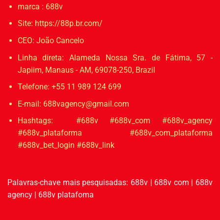
marca : 688v
Site:
https://88p.br.com/
CEO: João Cancelo
Linha direta:
Alameda Nossa Sra. de Fátima, 57 -
Japiim, Manaus - AM, 69078-250, Brazil
Telefone: +55 11 989 124 699
E-mail:
688vagency@gmail.com
Hashtags: #688v #688v_com #688v_agency
#688v_plataforma #688v_com_plataforma
#688v_bet_login #688v_link
Palavras-chave mais pesquisadas:
688v
|
688v com
|
688v
agency
|
688v platafoma