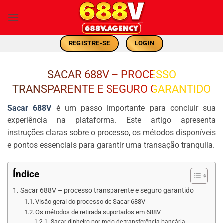
Skip
to
content
REGISTRE-SE
LOGIN
SACAR 688V – PROCESSO
TRANSPARENTE E SEGURO GARANTIDO
Sacar 688V
é um passo importante para concluir sua
experiência na plataforma. Este artigo apresenta
instruções claras sobre o processo, os métodos disponíveis
e pontos essenciais para garantir uma transação tranquila.
Índice
Sacar 688V – processo transparente e seguro garantido
Visão geral do processo de Sacar 688V
Os métodos de retirada suportados em 688V
Sacar dinheiro por meio de transferência bancária