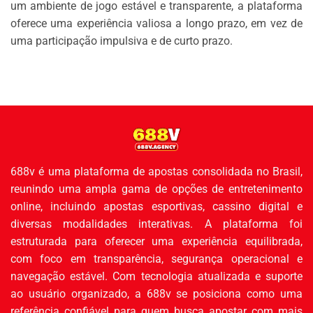
um ambiente de jogo estável e transparente, a plataforma
oferece uma experiência valiosa a longo prazo, em vez de
uma participação impulsiva e de curto prazo.
688v
é uma plataforma de apostas consolidada no Brasil,
reunindo uma ampla gama de opções de entretenimento
online, incluindo apostas esportivas, cassino digital e
diversas modalidades interativas. A plataforma foi
estruturada para oferecer uma experiência equilibrada,
com foco em transparência, segurança operacional e
navegação estável. Com tecnologia atualizada e suporte
ao usuário organizado, a 688v se posiciona como uma
referência confiável para quem busca apostar com mais