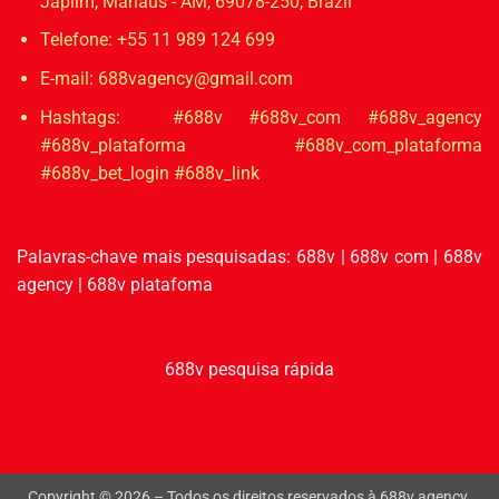
Japiim, Manaus - AM, 69078-250, Brazil
Telefone: +55 11 989 124 699
E-mail:
688vagency@gmail.com
Hashtags: #688v #688v_com #688v_agency
#688v_plataforma #688v_com_plataforma
#688v_bet_login #688v_link
Palavras-chave mais pesquisadas:
688v
|
688v com
|
688v
agency
|
688v platafoma
688v pesquisa rápida
Copyright © 2026 – Todos os direitos reservados à 688v.agency.