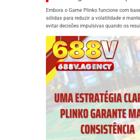
Embora o Game Plinko funcione com base e
sólidas para reduzir a volatilidade e mante
evitar decisões impulsivas quando os res