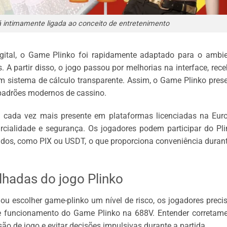
stá intimamente ligada ao conceito de entretenimento
gital, o Game Plinko foi rapidamente adaptado para o ambi
. A partir disso, o jogo passou por melhorias na interface, rec
um sistema de cálculo transparente. Assim, o Game Plinko pres
 padrões modernos de cassino.
tá cada vez mais presente em plataformas licenciadas na Eur
rcialidade e segurança. Os jogadores podem participar do Pl
dos, como PIX ou USDT, o que proporciona conveniência duran
lhadas do jogo Plinko
 ou escolher game-plinko um nível de risco, os jogadores prec
 funcionamento do Game Plinko na 688V. Entender corretame
ão de jogo e evitar decisões impulsivas durante a partida.