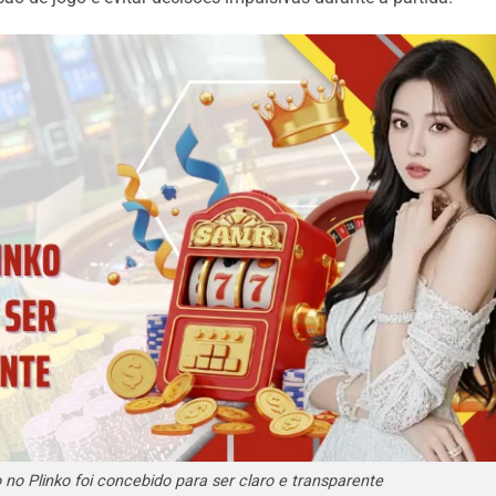
 no Plinko foi concebido para ser claro e transparente