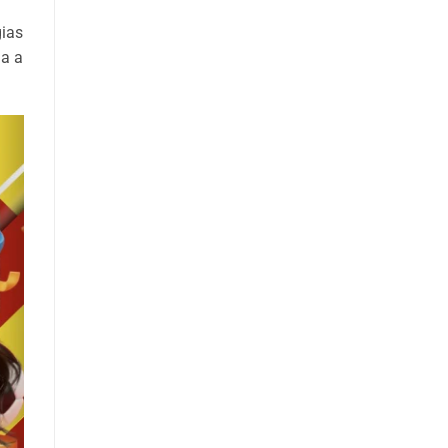
gias
da a