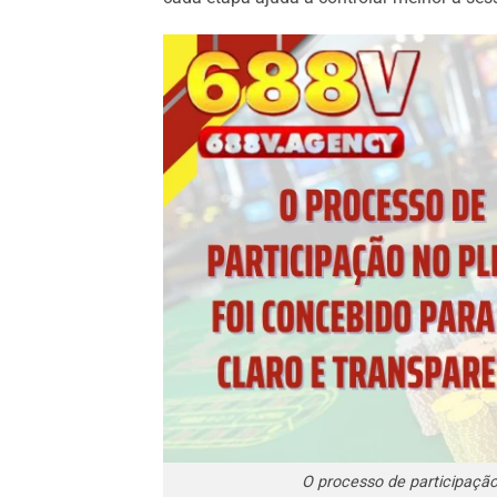
O processo de participação