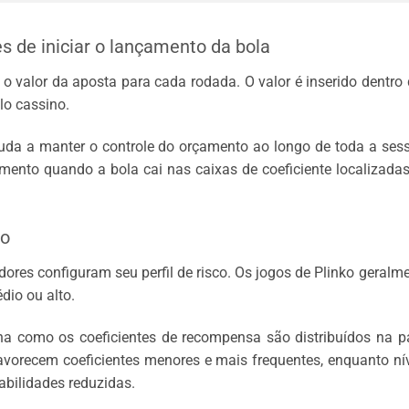
s de iniciar o lançamento da bola
 o valor da aposta para cada rodada. O valor é inserido dentro
lo cassino.
ajuda a manter o controle do orçamento ao longo de toda a ses
amento quando a bola cai nas caixas de coeficiente localizada
do
dores configuram seu perfil de risco. Os jogos de Plinko geralm
dio ou alto.
ina como os coeficientes de recompensa são distribuídos na p
 favorecem coeficientes menores e mais frequentes, enquanto ní
abilidades reduzidas.