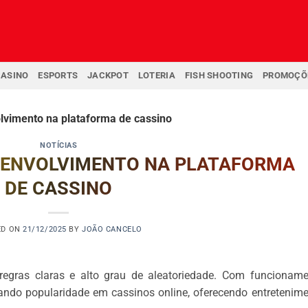
CASINO
ESPORTS
JACKPOT
LOTERIA
FISH SHOOTING
PROMOÇÕ
lvimento na plataforma de cassino
NOTÍCIAS
SENVOLVIMENTO NA PLATAFORMA
DE CASSINO
ED ON
21/12/2025
BY
JOÃO CANCELO
gras claras e alto grau de aleatoriedade. Com funcioname
ando popularidade em cassinos online, oferecendo entretenim