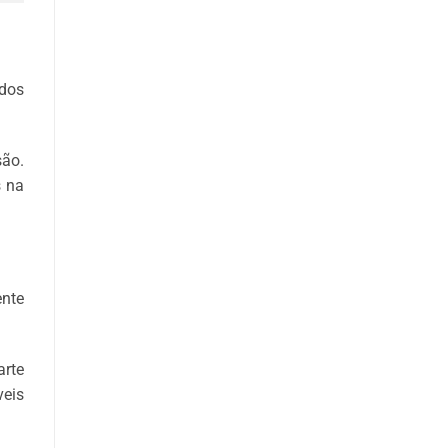
 dos
são.
s na
ente
arte
veis