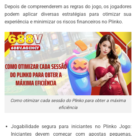
Depois de compreenderem as regras do jogo, os jogadores
podem aplicar diversas estratégias para otimizar sua
experiência e minimizar os riscos financeiros no Plinko.
Como otimizar cada sessão do Plinko para obter a máxima
eficiência
Jogabilidade segura para iniciantes no Plinko Jogo:
Iniciantes devem começar com apostas pequenas,