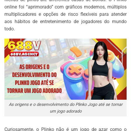
online foi “aprimorado” com gráficos modernos, múltiplos
multiplicadores e opções de risco flexíveis para atender
aos hábitos de entretenimento de jogadores do mundo
todo.
As origens e o desenvolvimento do Plinko Jogo até se tornar
um jogo adorado
Curiosamente, o Plinko não é um jogo de azar como o