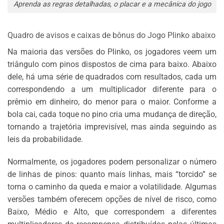
Aprenda as regras detalhadas, o placar e a mecânica do jogo
Quadro de avisos e caixas de bônus do Jogo Plinko abaixo
Na maioria das versões do Plinko, os jogadores veem um
triângulo com pinos dispostos de cima para baixo. Abaixo
dele, há uma série de quadrados com resultados, cada um
correspondendo a um multiplicador diferente para o
prêmio em dinheiro, do menor para o maior. Conforme a
bola cai, cada toque no pino cria uma mudança de direção,
tornando a trajetória imprevisível, mas ainda seguindo as
leis da probabilidade.
Normalmente, os jogadores podem personalizar o número
de linhas de pinos: quanto mais linhas, mais “torcido” se
torna o caminho da queda e maior a volatilidade. Algumas
versões também oferecem opções de nível de risco, como
Baixo, Médio e Alto, que correspondem a diferentes