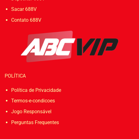
Sacar 688V
Contato 688V
POLÍTICA
Política de Privacidade
Termos-e-condicoes
Jogo Responsável
Perguntas Frequentes