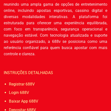
reunindo uma ampla gama de opções de entretenimento
online, incluindo apostas esportivas, cassino digital e
diversas modalidades interativas. A plataforma foi
estruturada para oferecer uma experiência equilibrada,
com foco em transparência, segurança operacional e
navegação estável. Com tecnologia atualizada e suporte
ao usuário organizado, a 688v se posiciona como uma
referência confiável para quem busca apostar com mais
controle e clareza.
INSTRUÇÕES DETALHADAS
Registrar 688V
Login 688V
Baixar App 688V
Depositar 688V